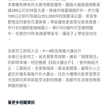
本案擁有稀有的大基地開發優勢，臨路大器退縮規劃長
達200公尺的林蔭大道，將城市喧囂隔絕於外。步行僅
100公尺即可到達佔地3,200坪的頭重溪公園，享受季
節限定的紫色花瀑美景；學區優勢更是育兒家長首選，
步行5分鐘即達瑞梅國小，車行5分鐘內可至楊明國
中，完善的15年免換屋學區宅，讓孩子上學從容自在
。
全新完工即刻入住，3～4房及限量大露台戶
全案已全新完工，省去預售等待期，擁有「現買現住」
的即時幸福。特別推薦【3房大露台戶】，室內格局方
正、三面採光，全室無暗房，衛浴皆開窗，最吸引人之
處在於擁有寬敞戶外大露台，住在大樓裡也能享受透天
大院蒔花弄草與星空派對的樂趣，為都市生活增添無限
伸展的餘裕。
看更多相關資訊