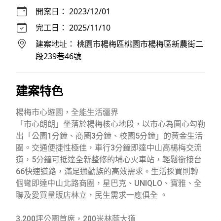
開案日：
2023/12/01
完工日：
2025/11/10
建案地址：
桃園市楊梅區桃園市楊梅區新農街二
段239巷46號
建案特色
楊梅市心遊園，全能生活疆界
「市心朗朗」坐落於楊梅核心地段，以市心為圓心勾勒
出「公園1分鐘、商圈3分鐘、校園5分鐘」的黃金生活
圈。交通便捷性極佳，車行3分鐘即達中山高楊梅交流
道，5分鐘可抵達全新整修的埔心火車站，輕鬆銜接台
66快速道路，滿足通勤族的高效需求。生活採買則轉
個彎即達中山北路商圈，星巴克、UNIQLO、寶雅、全
聯及愛買量販店林立，民生需求一應俱全 。
3,200坪公園首席，200米林蔭大道