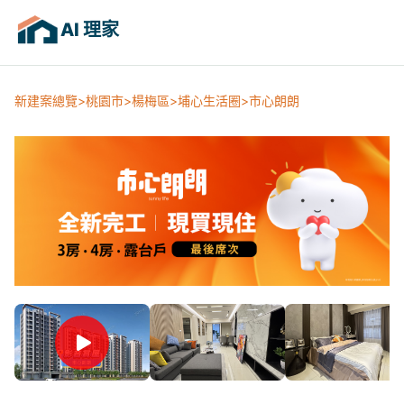
AI 理家
新建案總覽
桃園市
楊梅區
埔心生活圈
市心朗朗