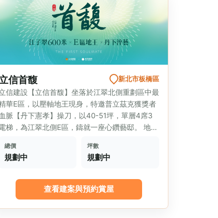
立信首馥
新北市板橋區
立信建設【立信首馥】坐落於江翠北側重劃區中最
精華E區，以壓軸地王現身，特邀普立茲克獲獎者
血脈【丹下憲孝】操刀，以40-51坪，單層4席3
電梯，為江翠北側E區，鑄就一座心鑽藝邸。 地段
優勢 校園...
總價
坪數
規劃中
規劃中
查看建案與預約賞屋