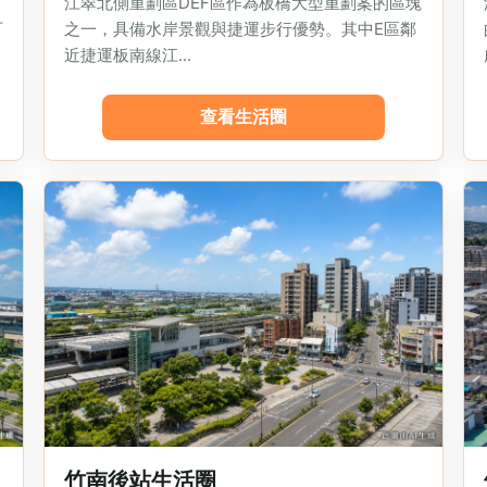
，
江翠北側重劃區DEF區作為板橋大型重劃案的區塊
可
之一，具備水岸景觀與捷運步行優勢。其中E區鄰
近捷運板南線江...
查看生活圈
竹南後站生活圈