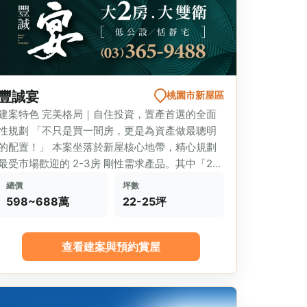
豐誠宴
桃園市新屋區
建案特色 完美格局｜自住投資，置產首選的全面
性規劃 「不只是買一間房，更是為資產做最聰明
的配置！」 本案坐落於新屋核心地帶，精心規劃
最受市場歡迎的 2-3房 剛性需求產品。其中「2房
2衛」的方正...
總價
坪數
598~688萬
22-25坪
查看建案與預約賞屋