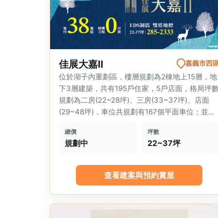
佳展大嘉Ⅱ
嘉義市西
位於湖子內重劃區，樓層規劃為2棟地上15層，地
下3層建築，共有195戶住家，5戶店面，格局坪
規劃為二房(22~28坪)、三房(33~37坪)、店面
(29~48坪)，車位共規劃有167個平面車位；並
且...
總價
坪數
規劃中
22~37坪
查看建案與預約賞屋