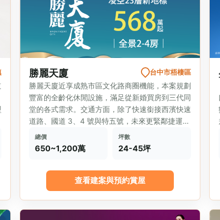
勝麗天廈
鎮
台中市梧棲區
道
勝麗天廈近享成熟市區⽂化路商圈機能，本案規劃
豐富的全齡化休閒設施，滿足從新婚買房到三代同
型
堂的各式需求。交通方面，除了快速銜接西濱快速
生
道路、國道 3、4 號與特五號，未來更緊鄰捷運藍
線站點，通勤西屯極具...
總價
坪數
650~1,200萬
24-45坪
查看建案與預約賞屋