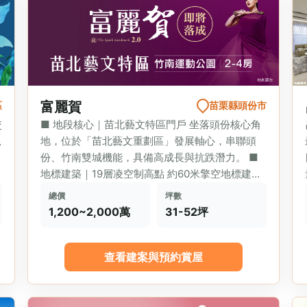
富麗賀
區
苗栗縣頭份市
交
■ 地段核心｜苗北藝文特區門戶 坐落頭份核心角
規
地，位於「苗北藝文重劃區」發展軸心，串聯頭
份、竹南雙城機能，具備高成長與抗跌潛力。 ■
地標建築｜19層凌空制高點 約60米擎空地標建
築，視野開...
總價
坪數
1,200~2,000萬
31-52坪
查看建案與預約賞屋