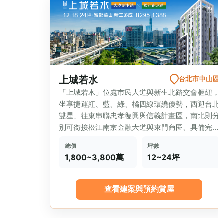
上城若水
台北市中山
「上城若水」位處市民大道與新生北路交會樞紐
坐享捷運紅、藍、綠、橘四線環繞優勢，西迎台
雙星、往東串聯忠孝復興與信義計畫區，南北則
別可銜接松江南京金融大道與東門商圈、具備完
轉乘彈性與市中心生活資源...
總價
坪數
1,800~3,800萬
12~24坪
查看建案與預約賞屋