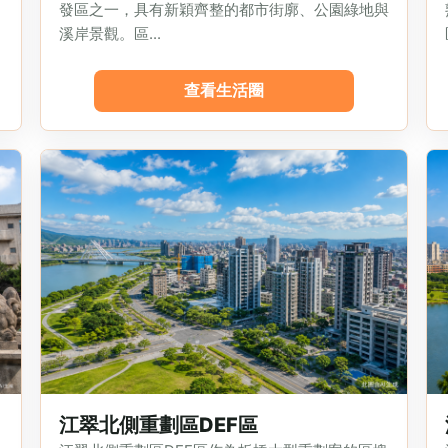
，
發區之一，具有新穎齊整的都市街廓、公園綠地與
溪岸景觀。區...
查看生活圈
江翠北側重劃區DEF區