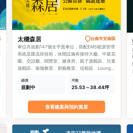
太穩森居
區
台南市安南區
車位共規劃147個全平面車位，搭配EMS能源管理
數
系統及匯流排技術，休閒設施有接待大廳、中庭花
園、交誼廳、閱覽室、健身房、親子遊戲區、兒童
遊戲區、瑜珈教室、廚藝教室、信箱區、Lounge
Bar，結構採...
總價
坪數
規劃中
25.53～38.44坪
查看建案與預約賞屋