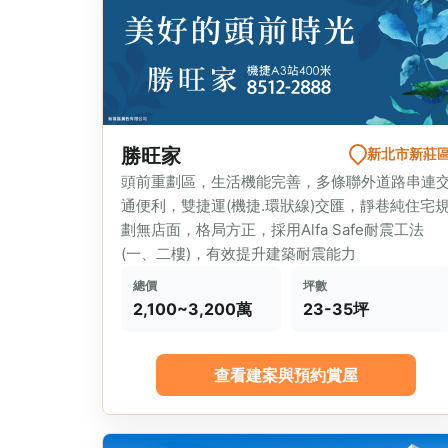
勝旺家
新北市新莊
頭前重劃區，生活機能完善，多條聯外道路串連
通便利，雙捷運(機捷.環狀線)交匯，靜巷純住宅
劃無店面，格局方正，採用Alfa Safe耐震工法
(一、二樓)，有效提升建築耐震能力
總價
坪數
2,100~3,200萬
23-35坪
查看建案與預約賞屋