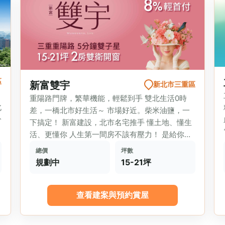
區
新富雙宇
新北市三重區
，
重陽路門牌，繁華機能，輕鬆到手 雙北生活0時
北
差，一橋北市好生活～ 市場好近。柴米油鹽，一
分
下搞定！ 新富建設，北市名宅推手 懂土地、懂生
整
活、更懂你 人生第一間房不該有壓力！ 是給你邁
向未來的...
總價
坪數
規劃中
15-21坪
查看建案與預約賞屋