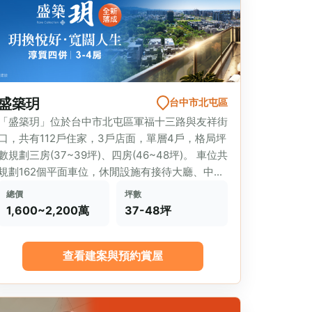
盛築玥
台中市北屯區
「盛築玥」位於台中市北屯區軍福十三路與友祥街
口，共有112戶住家，3戶店面，單層4戶，格局坪
數規劃三房(37~39坪)、四房(46~48坪)。 車位共
規劃162個平面車位，休閒設施有接待大廳、中...
總價
坪數
1,600~2,200萬
37-48坪
查看建案與預約賞屋