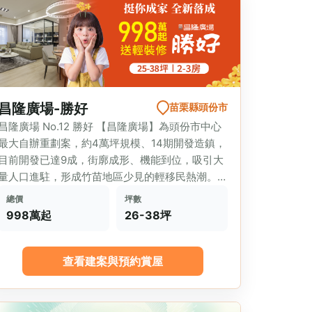
昌隆廣場-勝好
苗栗縣頭份市
昌隆廣場 No.12 勝好 【昌隆廣場】為頭份市中心
最大自辦重劃案，約4萬坪規模、14期開發造鎮，
目前開發已達9成，街廓成形、機能到位，吸引大
量人口進駐，形成竹苗地區少見的輕移民熱潮。
目...
總價
坪數
998萬起
26-38坪
查看建案與預約賞屋