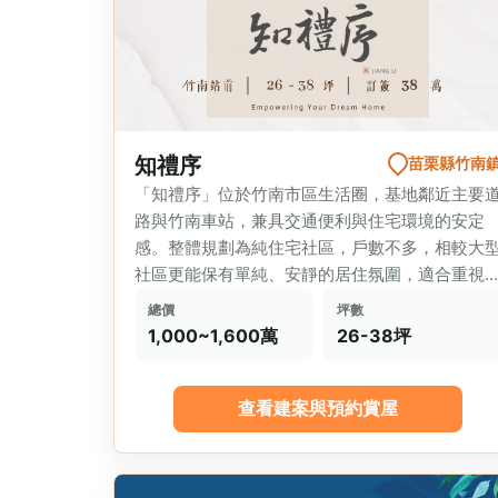
知禮序
苗栗縣竹南
「知禮序」位於竹南市區生活圈，基地鄰近主要
路與竹南車站，兼具交通便利與住宅環境的安定
感。整體規劃為純住宅社區，戶數不多，相較大
社區更能保有單純、安靜的居住氛圍，適合重視
活品質的首購與家庭客層。 ...
總價
坪數
1,000~1,600萬
26-38坪
查看建案與預約賞屋