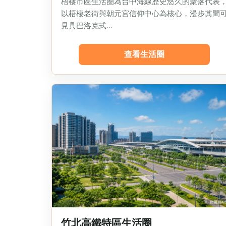
梧棲市區生活圈為台中海線歷史悠久的聚落代表
以梧棲老街與朝元宮信仰中心為核心，漫步其間
見具巴洛克式...
查看生活圈
竹北高鐵特區生活圈