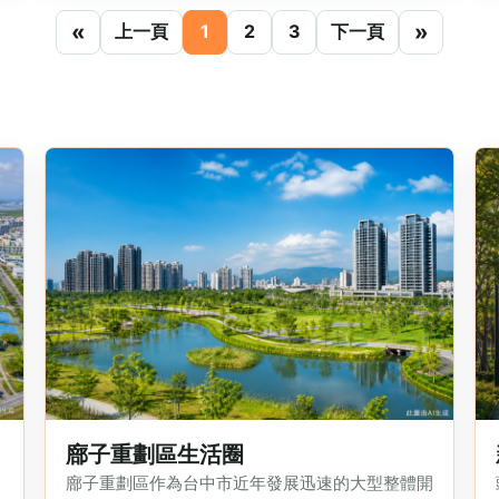
«
»
上一頁
1
2
3
下一頁
廍子重劃區生活圈
廍子重劃區作為台中市近年發展迅速的大型整體開