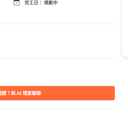
完工日：
規劃中
題？與 AI 理家聊聊